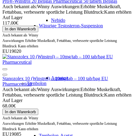
Pro®-Winstrol 20 Beligas Pharmaceutical 50 tablets Beligas
Auch bekannt als:
Winny
Auswirkungen:
Erhöhte Muskelkraft,
Fettabbau, verbesserte sportliche Leistung
Blutdruck:
Kann erhöhen
Auf Lager
Nebido
117.00€
Wässrige Testosteron-Suspension
In den Warenkorb
Auch bekannt als
Winny
Auswirkungen
Erhöhte Muskelkraft, Fettabbau, verbesserte sportliche Leistung
Blutdruck
Kann erhöhen
EU19020
Aquatest
Stanozolex 10 (Winstrol) – 10mg/tab – 100 tab/bag EU
Trenbolon
Pharmaceutical
Auch bekannt als:
Winny
Auswirkungen:
Erhöhte Muskelkraft,
Fettabbau, verbesserte sportliche Leistung
Blutdruck:
Kann erhöhen
Auf Lager
68.00€
In den Warenkorb
Auch bekannt als
Winny
Auswirkungen
Erhöhte Muskelkraft, Fettabbau, verbesserte sportliche Leistung
Blutdruck
Kann erhöhen
EU19085
Trenbolon-Acetat