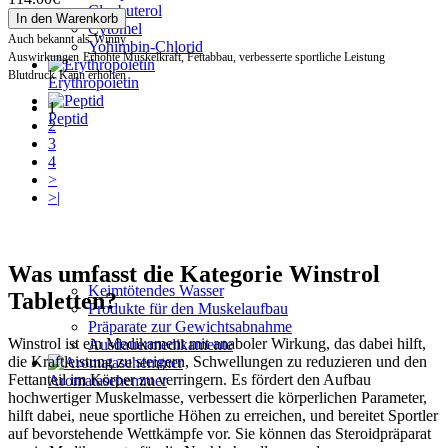
Clenbuterol
In den Warenkorb
Cytomel
Auch bekannt als
Winny
Yohimbin-Chlorid
Auswirkungen
Erhöhte Muskelkraft, Fettabbau, verbesserte sportliche Leistung
Blutdruck
Kann erhöhen
Erythropoietin
1
Peptid
2
3
4
>
>|
Was umfasst die Kategorie Winstrol
Keimtötendes Wasser
Tabletten?
Produkte für den Muskelaufbau
Präparate zur Gewichtsabnahme
Winstrol ist ein Medikament mit anaboler Wirkung, das dabei hilft,
Ausdauermedikamente
die Kraftleistung zu steigern, Schwellungen zu reduzieren und den
Fettanteil im Körper zu verringern. Es fördert den Aufbau
Aromatasehemmer
hochwertiger Muskelmasse, verbessert die körperlichen Parameter,
hilft dabei, neue sportliche Höhen zu erreichen, und bereitet Sportler
auf bevorstehende Wettkämpfe vor. Sie können das Steroidpräparat