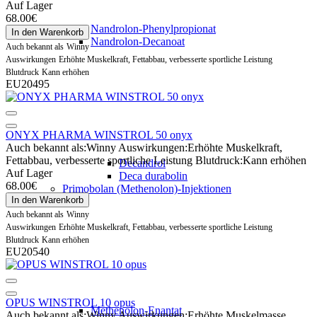
Auf Lager
68.00€
Nandrolon-Phenylpropionat
In den Warenkorb
Nandrolon-Decanoat
Auch bekannt als
Winny
Auswirkungen
Erhöhte Muskelkraft, Fettabbau, verbesserte sportliche Leistung
Blutdruck
Kann erhöhen
EU20495
ONYX PHARMA WINSTROL 50 onyx
Auch bekannt als:
Winny
Auswirkungen:
Erhöhte Muskelkraft,
Fettabbau, verbesserte sportliche Leistung
Blutdruck:
Kann erhöhen
Decandrol
Auf Lager
Deca durabolin
68.00€
Primobolan (Methenolon)-Injektionen
In den Warenkorb
Auch bekannt als
Winny
Auswirkungen
Erhöhte Muskelkraft, Fettabbau, verbesserte sportliche Leistung
Blutdruck
Kann erhöhen
EU20540
OPUS WINSTROL 10 opus
Methenolon-Enantat
Auch bekannt als:
Winny
Auswirkungen:
Erhöhte Muskelmasse,