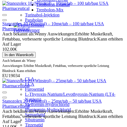
Trenbolon-Enantat
Trenbolon-Mix
Turinabol-Injektion
Parabolan
Stanozolex 10 (Winstrol) – 10mg/tab – 100 tab/bag USA
Pharmaceutical
Fettverbrenner
Auch bekannt als:
Winny
Auswirkungen:
Erhöhte Muskelkraft,
Fettabbau, verbesserte sportliche Leistung
Blutdruck:
Kann erhöhen
Auf Lager
102.00€
In den Warenkorb
Auch bekannt als
Winny
Auswirkungen
Erhöhte Muskelkraft, Fettabbau, verbesserte sportliche Leistung
Blutdruck
Kann erhöhen
EU19034
CLA
ECA
Furosemid
L-Thyroxin-Natrium/Levothyroxin-Natrium (LT4-
Natrium)
Stanozolex 25 (Winstrol) – 25mg/tab – 50 tab/bag USA
Metformin-Hydrochlorid
Pharmaceutical
Phentermin-Hydrochlorid
Auch bekannt als:
Winny
Auswirkungen:
Erhöhte Muskelkraft,
Semaglutid
Fettabbau, verbesserte sportliche Leistung
Blutdruck:
Kann erhöhen
Sibutramin
Auf Lager
Tirzepatid
114.00€