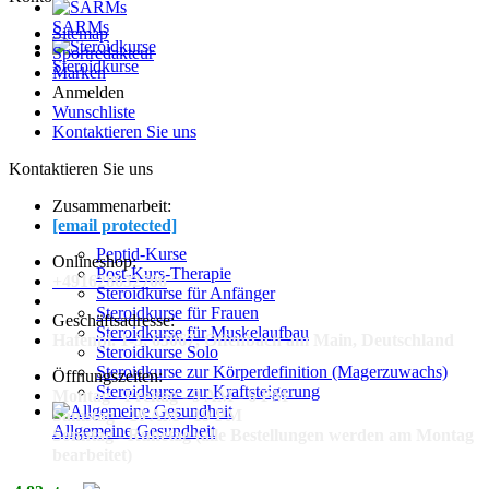
SARMs
Sitemap
Sportredakteur
Steroidkurse
Marken
Anmelden
Wunschliste
Kontaktieren Sie uns
Kontaktieren Sie uns
Zusammenarbeit:
[email protected]
Peptid-Kurse
Onlineshop:
Post-Kurs-Therapie
+491628632706
Steroidkurse für Anfänger
Steroidkurse für Frauen
Geschäftsadresse:
Steroidkurse für Muskelaufbau
Hafenpl. 1-3, 63067, Offenbach am Main, Deutschland
Steroidkurse Solo
Steroidkurse zur Körperdefinition (Magerzuwachs)
Öffnungszeiten:
Steroidkurse zur Kraftsteigerung
Montag - Freitag - 9 AM - 6 PM
Samstag - 10 AM - 19 PM
Allgemeine Gesundheit
Sonntag - Ruhetag (alle Bestellungen werden am Montag
bearbeitet)