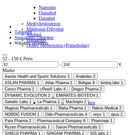
Naposim
Dianabol
Danabol
Methyltestosteron
Mildronat-Dihydrat
Tabletten
Andriol
Stanozolol-Tabletten
Halotestin
Winstrol tabletten
Orales Methenolon (Primobolan)
52
-
150
€
Preis
-
€
Marke
Aaster Health and Sports Solutions
1
Anabolex
2
ASLAN PHARMA
1
Atlas Pharma
1
Beligas
9
bioteq labs
1
Cenzo Pharma
1
cRowX Labs
4
Dragon Pharma
2
DYNAMIC EVOLUTION
2
EMIRATES BIOTECH
1
Methenolon-Acetat
Genetic Labs
1
La Pharma
1
Mactropin
2
Metenolone enantate tabletten
Oxandrolon
Magnus Pharmaceuticals
1
Maha Pharma
1
Nakon Medical
2
NORDIC FUSION
1
Odin Pharmaceuticals
4
onyx
1
opus
2
Para Pharma
2
Pharmaceutical Company
6
Pharmaqo
1
Ryzen Pharmaceuticals
1
Saxon Pharmaceuticals
1
SHIELD PHARMA
1
SINGANI PHARMA
2
SIS labs
1