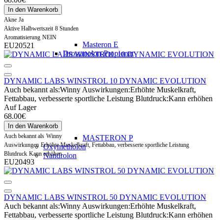
In den Warenkorb
Akne
Ja
Aktive Halbwertszeit
8 Stunden
Aromatisierung
NEIN
Masteron E
EU20521
Drostanolon-Propionat
DYNAMIC LABS WINSTROL 10 DYNAMIC EVOLUTION
Auch bekannt als:
Winny
Auswirkungen:
Erhöhte Muskelkraft,
Fettabbau, verbesserte sportliche Leistung
Blutdruck:
Kann erhöhen
Auf Lager
68.00€
In den Warenkorb
Auch bekannt als
Winny
MASTERON P
Auswirkungen
Erhöhte Muskelkraft, Fettabbau, verbesserte sportliche Leistung
Oxymetholon
Blutdruck
Kann erhöhen
Nandrolon
EU20493
DYNAMIC LABS WINSTROL 50 DYNAMIC EVOLUTION
Auch bekannt als:
Winny
Auswirkungen:
Erhöhte Muskelkraft,
Fettabbau, verbesserte sportliche Leistung
Blutdruck:
Kann erhöhen