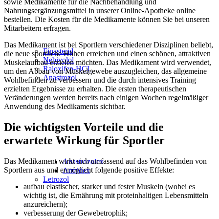
sowie Medikamente für die Nachbehandlung und
Nahrungsergänzungsmittel in unserer Online-Apotheke online
bestellen. Die Kosten für die Medikamente können Sie bei unseren
Mitarbeitern erfragen.
Das Medikament ist bei Sportlern verschiedener Disziplinen beliebt,
Finasterid
die neue sportliche Höhen erreichen und einen schönen, attraktiven
Nebivolol
Muskelaufbau erzielen möchten. Das Medikament wird verwendet,
Raloxifen-HCL
um den Abbau von Muskelgewebe auszugleichen, das allgemeine
Anastrozol
Wohlbefinden zu verbessern und die durch intensives Training
erzielten Ergebnisse zu erhalten. Die ersten therapeutischen
Veränderungen werden bereits nach einigen Wochen regelmäßiger
Anwendung des Medikaments sichtbar.
Die wichtigsten Vorteile und die
erwartete Wirkung für Sportler
Das Medikament wirkt sich umfassend auf das Wohlbefinden von
Anastrozolex
Sportlern aus und ermöglicht folgende positive Effekte:
Armidex
Letrozol
aufbau elastischer, starker und fester Muskeln (wobei es
wichtig ist, die Ernährung mit proteinhaltigen Lebensmitteln
anzureichern);
verbesserung der Gewebetrophik;