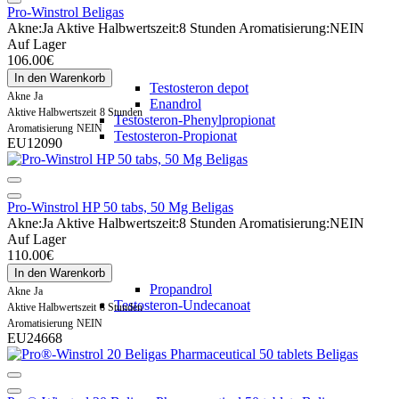
Pro-Winstrol Beligas
Akne:
Ja
Aktive Halbwertszeit:
8 Stunden
Aromatisierung:
NEIN
Auf Lager
106.00€
In den Warenkorb
Testosteron depot
Akne
Ja
Enandrol
Aktive Halbwertszeit
8 Stunden
Testosteron-Phenylpropionat
Aromatisierung
NEIN
Testosteron-Propionat
EU12090
Pro-Winstrol HP 50 tabs, 50 Mg Beligas
Akne:
Ja
Aktive Halbwertszeit:
8 Stunden
Aromatisierung:
NEIN
Auf Lager
110.00€
In den Warenkorb
Propandrol
Akne
Ja
Testosteron-Undecanoat
Aktive Halbwertszeit
8 Stunden
Aromatisierung
NEIN
EU24668