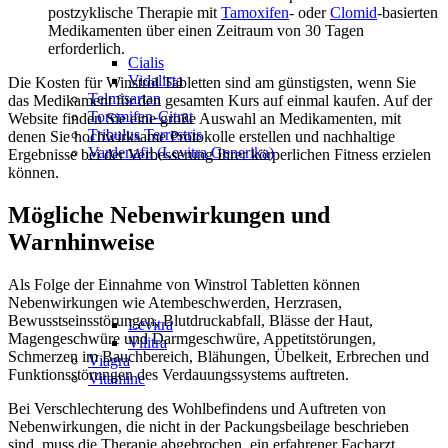
postzyklische Therapie mit
Tamoxifen
- oder
Clomid
-basierten
Medikamenten über einen Zeitraum von 30 Tagen
erforderlich.
Cialis
Vidalista
Die Kosten für Winstrol Tabletten sind am günstigsten, wenn Sie
Telmisartan
das Medikament für den gesamten Kurs auf einmal kaufen. Auf der
Toremifen-Citrat
Website finden Sie eine große Auswahl an Medikamenten, mit
Tribulus Terrestris
denen Sie hochwirksame Protokolle erstellen und nachhaltige
Vardenafil (Levitra Generika)
Ergebnisse bei der Verbesserung Ihrer körperlichen Fitness erzielen
können.
Mögliche Nebenwirkungen und
Warnhinweise
Als Folge der Einnahme von Winstrol Tabletten können
Nebenwirkungen wie Atembeschwerden, Herzrasen,
Bewusstseinsstörungen, Blutdruckabfall, Blässe der Haut,
Levitra
Magengeschwüre und Darmgeschwüre, Appetitstörungen,
Vilitra
Schmerzen im Bauchbereich, Blähungen, Übelkeit, Erbrechen und
Viagra
Funktionsstörungen des Verdauungssystems auftreten.
Vitamine
Bei Verschlechterung des Wohlbefindens und Auftreten von
Nebenwirkungen, die nicht in der Packungsbeilage beschrieben
sind, muss die Therapie abgebrochen, ein erfahrener Facharzt