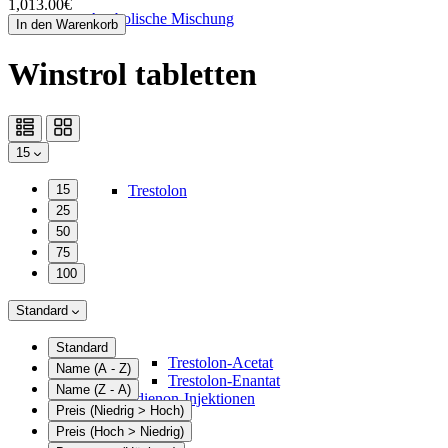
1,013.00€
Anabolische Mischung
In den Warenkorb
Winstrol tabletten
15
15
Trestolon
25
50
75
100
Standard
Standard
Trestolon-Acetat
Name (A - Z)
Trestolon-Enantat
Name (Z - A)
Methandienon-Injektionen
Preis (Niedrig > Hoch)
Syntol
Preis (Hoch > Niedrig)
Boldenon