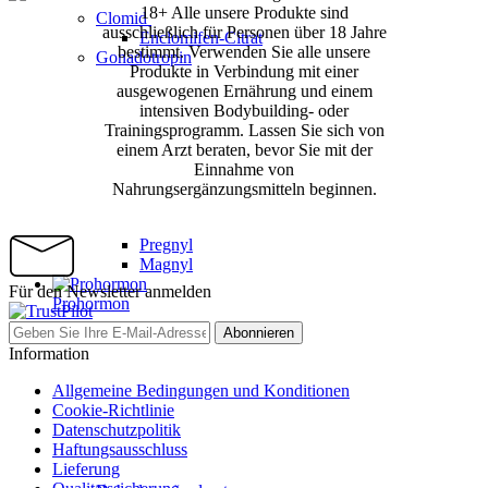
18+ Alle unsere Produkte sind
Clomid
ausschließlich für Personen über 18 Jahre
Enclomifen-Citrat
bestimmt. Verwenden Sie alle unsere
Gonadotropin
Produkte in Verbindung mit einer
ausgewogenen Ernährung und einem
intensiven Bodybuilding- oder
Trainingsprogramm. Lassen Sie sich von
einem Arzt beraten, bevor Sie mit der
Einnahme von
Nahrungsergänzungsmitteln beginnen.
Pregnyl
Magnyl
Für den Newsletter anmelden
Prohormon
Abonnieren
Information
Allgemeine Bedingungen und Konditionen
Cookie-Richtlinie
Datenschutzpolitik
Haftungsausschluss
Lieferung