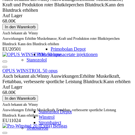
Kraft und Produktion roter Blutkörperchen
Blutdruck:
Kann den
Blutdruck erhöhen
Auf Lager
68.00€
In den Warenkorb
Auch bekannt als
Winny
Auswirkungen
Erhöhte Muskelmasse, Kraft und Produktion roter Blutkörperchen
Blutdruck
Kann den Blutdruck erhöhen
EU20501
Primobolan Depot
Metenolone acetate injektionen
Stanozolol
OPUS WINSTROL 50 opus
Auch bekannt als:
Winny
Auswirkungen:
Erhöhte Muskelkraft,
Fettabbau, verbesserte sportliche Leistung
Blutdruck:
Kann erhöhen
Auf Lager
68.00€
In den Warenkorb
Auch bekannt als
Winny
Auswirkungen
Erhöhte Muskelkraft, Fettabbau, verbesserte sportliche Leistung
Stanozolol Depot
Blutdruck
Kann erhöhen
Winstrol
EU11024
Strombaject
Testosteron