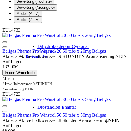
Bewertung (Höchste)
Bewertung (Niedrigste)
Modell (A - Z)
Modell (Z - A)
EU14733
Dihydroboldenon-Cypionat
Beligas Pharma Pro Winstrol 20 50 tabs x 20mg Beligas
Equipoise
Akne:
Ja
Aktive Halbwertszeit:
9 STUNDEN
Aromatisierung:
NEIN
Drostanolon
Auf Lager
132.00€
In den Warenkorb
Akne
Ja
Aktive Halbwertszeit
9 STUNDEN
Aromatisierung
NEIN
EU14723
Drostanolon-Enantat
Beligas Pharma Pro Winstrol 50 50 tabs x 50mg Beligas
Akne:
Ja
Aktive Halbwertszeit:
8 Stunden
Aromatisierung:
NEIN
Auf Lager
68.00€