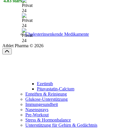
4.83 stars
Cholesterinsenkende Medikamente
Athlet Pharma © 2026
Ezetimib
Pitavastatin-Calcium
Entgiften & Reinigung
Glukose-Unterstützung
Immungesundheit
Nasensprays
Pre-Workout
Stress & Hormonbalance
Unterstützung für Gehirn & Gedächtnis