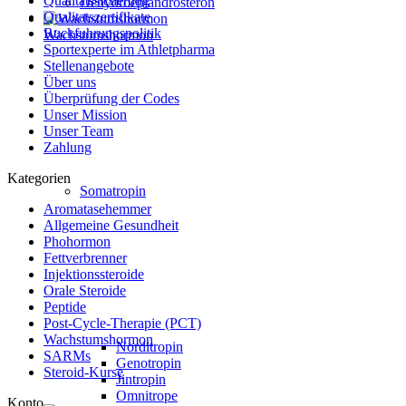
Qualitatssicherung
Dehydroepiandrosteron
Qualitatszertifikate
Ruckfuhrungspolitik
Wachstumshormon
Sportexperte im Athletpharma
Stellenangebote
Über uns
Überprüfung der Codes
Unser Mission
Unser Team
Zahlung
Kategorien
Somatropin
Aromatasehemmer
Allgemeine Gesundheit
Phohormon
Fettverbrenner
Injektionssteroide
Orale Steroide
Peptide
Post-Cycle-Therapie (PCT)
Wachstumshormon
Norditropin
SARMs
Genotropin
Steroid-Kurse
Jintropin
Omnitrope
Konto