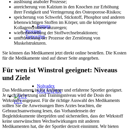
auslösung anaboler Prozesse;
anreicherung von Kalzium in den Knochen zur Erhöhung
ihrer Festigkeit und Verringerung des Osteoporose-Risikos;
speicherung von Schwefel, Stickstoff, Phosphor und anderen
lebenswichtigen Stoffen im Körper, um die körpereigene
Femara
Kollagensynthese anzuregen;
Proviron
wiederherstellung der Stoffwechselreaktionen;
Tamoxifen
unterdrückung der Prozesse der Zerstörung von
Muskelstrukturen.
Sie können das Medikament jetzt direkt online bestellen. Die Kosten
für die Medikamente sind auf dieser Seite angegeben.
Für wen ist Winstrol geeignet: Niveaus
und Ziele
Nolvadex
Das Medikament ist für Anfänger und erfahrene Sportler geeignet.
NOLVAPEX
Je nach Zielsetzung und Trainingsniveau wird die Dosis des
Wirkstoffs angepasst. Für die richtige Auswahl des Medikaments
PCT
sollten Sie die Anweisungen Ihres Arztes beachten, die
Gebrauchsanweisung lesen, das Vorhandensein der
Begleitdokumente überprüfen und sicherstellen, dass der Wirkstoff
keine unerwünschten Wechselwirkungen mit anderen
Medikamenten hat, die der Sportler derzeit einnimmt. Wir bieten